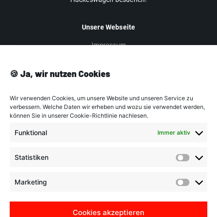
Unsere Webseite
Impressum
Datenschutz
🍪 Ja, wir nutzen Cookies
AGB
Cookie-Richtlinien
Wir verwenden Cookies, um unsere Website und unseren Service zu
verbessern. Welche Daten wir erheben und wozu sie verwendet werden,
können Sie in unserer Cookie-Richtlinie nachlesen.
Unser Angebot
Funktional
Immer aktiv
Versand & Lieferung
Widerrufsbelehrung
Statistiken
Statist
Widerruf für digitale Inhalte
Marketing
Zahlungsweisen
Market
Cookies akzeptieren