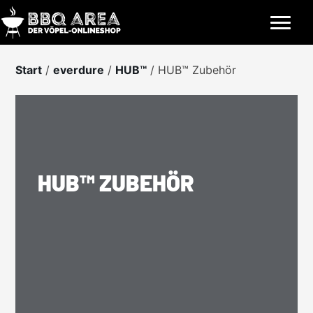
Skip
to
content
Start
/
everdure
/
HUB™
/ HUB™ Zubehör
HUB™ ZUBEHÖR