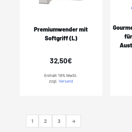
Gourme
Premiumwender mit
fü
Softgriff (L)
Aust
32,50
€
Enthält 19% MwSt.
zzgl.
Versand
1
2
3
→