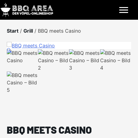
Skip
to
content
Start
/
Grill
/ BBQ meets Casino
🔍
BBQ MEETS CASINO