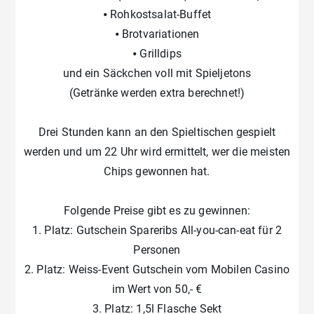
⦁ Rohkostsalat-Buffet
⦁ Brotvariationen
⦁ Grilldips
und ein Säckchen voll mit Spieljetons
(Getränke werden extra berechnet!)
Drei Stunden kann an den Spieltischen gespielt
werden und um 22 Uhr wird ermittelt, wer die meisten
Chips gewonnen hat.
Folgende Preise gibt es zu gewinnen:
1. Platz: Gutschein Spareribs All-you-can-eat für 2
Personen
2. Platz: Weiss-Event Gutschein vom Mobilen Casino
im Wert von 50,- €
3. Platz: 1,5l Flasche Sekt