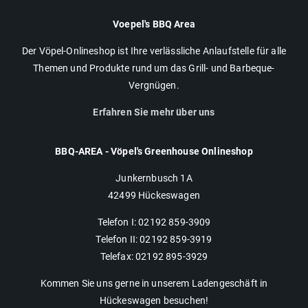
Voepel's BBQ Area
Der Vöpel-Onlineshop ist Ihre verlässliche Anlaufstelle für alle
Themen und Produkte rund um das Grill- und Barbeque-
Vergnügen.
Erfahren Sie mehr über uns
BBQ-AREA - Vöpel's Greenhouse Onlineshop
Junkernbusch 1A
42499 Hückeswagen
Telefon I: 02192 859-3909
Telefon II: 02192 859-3919
Telefax: 02192 895-3929
Kommen Sie uns gerne in unserem Ladengeschäft in
Hückeswagen besuchen!