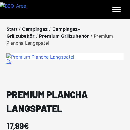
Skip
to
content
Start
/
Campingaz
/
Campingaz-
Grillzubehör
/
Premium Grillzubehör
/ Premium
Plancha Langspatel
🔍
PREMIUM PLANCHA
LANGSPATEL
17,99
€