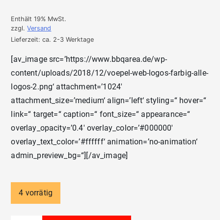
Enthält 19% MwSt.
zzgl.
Versand
Lieferzeit: ca. 2-3 Werktage
[av_image src=’https://www.bbqarea.de/wp-
content/uploads/2018/12/voepel-web-logos-farbig-alle-
logos-2.png‘ attachment=’1024′
attachment_size=’medium‘ align=’left‘ styling=“ hover=“
link=“ target=“ caption=“ font_size=“ appearance=“
overlay_opacity=’0.4′ overlay_color=’#000000′
overlay_text_color=’#ffffff‘ animation=’no-animation‘
admin_preview_bg=“][/av_image]
4 vorrätig