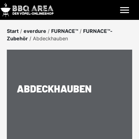
Skip
to
content
Start
/
everdure
/
FURNACE™
/
FURNACE™-
Zubehör
/ Abdeckhauben
ABDECKHAUBEN