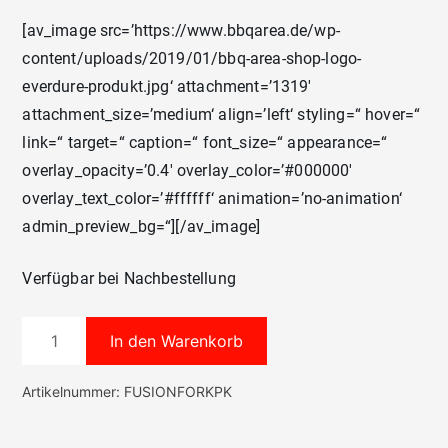
[av_image src=’https://www.bbqarea.de/wp-
content/uploads/2019/01/bbq-area-shop-logo-
everdure-produkt.jpg‘ attachment=’1319′
attachment_size=’medium‘ align=’left‘ styling=“ hover=“
link=“ target=“ caption=“ font_size=“ appearance=“
overlay_opacity=’0.4′ overlay_color=’#000000′
overlay_text_color=’#ffffff‘ animation=’no-animation‘
admin_preview_bg=“][/av_image]
Verfügbar bei Nachbestellung
2x
In den Warenkorb
ClipLock
Forks
Artikelnummer:
FUSIONFORKPK
für
FUSION™
Grills