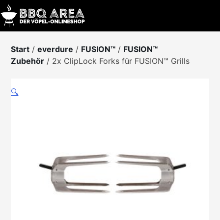
Skip
to
content
Start
/
everdure
/
FUSION™
/
FUSION™
Zubehör
/ 2x ClipLock Forks für FUSION™ Grills
🔍