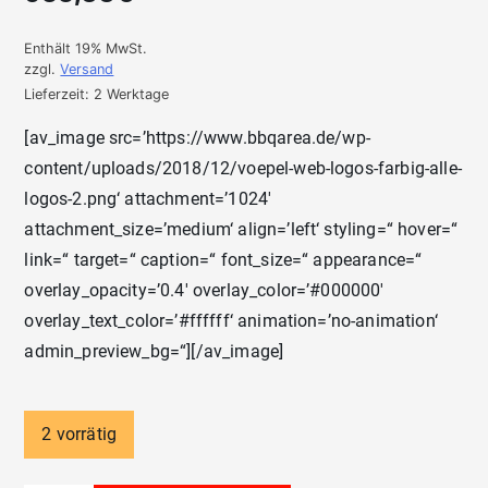
Enthält 19% MwSt.
zzgl.
Versand
Lieferzeit: 2 Werktage
[av_image src=’https://www.bbqarea.de/wp-
content/uploads/2018/12/voepel-web-logos-farbig-alle-
logos-2.png‘ attachment=’1024′
attachment_size=’medium‘ align=’left‘ styling=“ hover=“
link=“ target=“ caption=“ font_size=“ appearance=“
overlay_opacity=’0.4′ overlay_color=’#000000′
overlay_text_color=’#ffffff‘ animation=’no-animation‘
admin_preview_bg=“][/av_image]
2 vorrätig