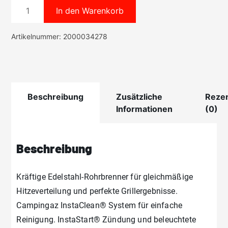
Master
In den Warenkorb
3
Series
Artikelnummer:
2000034278
Classic
LS
Menge
Beschreibung
Zusätzliche
Reze
Informationen
(0)
Beschreibung
Kräftige Edelstahl-Rohrbrenner für gleichmäßige
Hitzeverteilung und perfekte Grillergebnisse.
Campingaz InstaClean® System für einfache
Reinigung. InstaStart® Zündung und beleuchtete