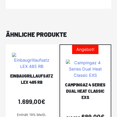
ÄHNLICHE PRODUKTE
Angebot!
EINBAUGRILLAUFSATZ
LEX 485 RB
CAMPINGAZ 4 SERIES
DUAL HEAT CLASSIC
EXS
1.699,00
€
Ursprünglic
Aktu
Enthält 19% MwSt.
689,00
€