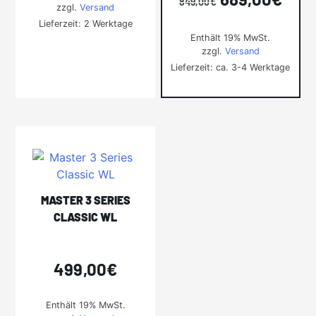
849,00
€
zzgl.
Versand
Lieferzeit: 2 Werktage
Preis
Prei
Enthält 19% MwSt.
zzgl.
Versand
war:
ist:
Lieferzeit: ca. 3-4 Werktage
849,00€
689,
MASTER 3 SERIES
CLASSIC WL
499,00
€
Enthält 19% MwSt.