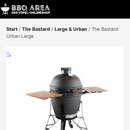
Skip
to
content
Start
/
The Bastard
/
Large & Urban
/ The Bastard
Urban Large
🔍