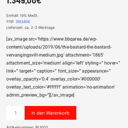
1.349,00
€
Enthält 19% MwSt.
zzgl.
Versand
Lieferzeit: ca. 2-3 Werktage
[av_image src=’https://www.bbqarea.de/wp-
content/uploads/2019/06/the-bastard-the-bastard-
vervangingsvilt-medium.jpg‘ attachment=’1865′
attachment_size=’medium‘ align=’left‘ styling=“ hover=“
link=“ target=“ caption=“ font_size=“ appearance=“
overlay_opacity=’0.4′ overlay_color=’#000000′
overlay_text_color=’#ffffff‘ animation=’no-animation‘
admin_preview_bg=“][/av_image]
The
In den Warenkorb
Bastard
Urban
Artikelnummer:
BU001